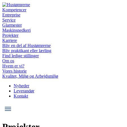
Kompetencer
Entreprise
Service
Glarmester
Maskinsnedkeri
Projekter
Karriere
Bliv en del af Hustømrerne
Bliv praktikant eller lærling
Find ledige stillinger
Om os
Hvem er vi?
Vores historie
Kvalitet, Miljø og Arbejdsmiljø
Nyheder
Leverandør
Kontakt
Projekter